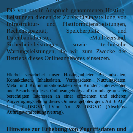
Die von uns in Anspruch genommenen Hosting-
Leistungen dienen der Zurverfügungstellung von
Infrastruktur- und Plattformdienstleistungen,
Rechenkapazität, Speicherplatz und
Datenbankdienste, eMail-Versand,
Sicherheitsleistungen sowie technische
Wartungsleistungen, die wir zum Zwecke des
Betriebs dieses Onlineangebotes einsetzen.
Hierbei verarbeitet unser Hostinganbieter Bestandsdaten,
Kontaktdaten, Inhaltsdaten, Vertragsdaten, Nutzungsdaten,
Meta- und Kommunikationsdaten von Kunden, Interessenten
und Besuchern dieses Onlineangebotes auf Grundlage unserer
berechtigten Interessen an einer effizienten und sicheren
Zurverfügungstellung dieses Onlineangebotes gem. Art. 6 Abs.
1 lit. f DSGVO i.V.m. Art. 28 DSGVO (Abschluss
Auftragsverarbeitungsvertrag).
Hinweise zur Erhebung von Zugriffsdaten und