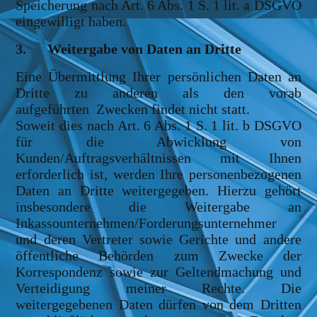
Speicherung nach Art. 6 Abs. 1 S. 1 lit. a DSGVO
eingewilligt haben.
3. Weitergabe von Daten an Dritte
Eine Übermittlung Ihrer persönlichen Daten an
Dritte zu anderen als den vorab
aufgeführten Zwecken findet nicht statt.
Soweit dies nach Art. 6 Abs. 1 S. 1 lit. b DSGVO
für die Abwicklung von
Kunden/Auftragsverhältnissen mit Ihnen
erforderlich ist, werden Ihre personenbezogenen
Daten an Dritte weitergegeben. Hierzu gehört
insbesondere die Weitergabe an
Inkassounternehmen/Forderungsunternehmer
und deren Vertreter sowie Gerichte und andere
öffentliche Behörden zum Zwecke der
Korrespondenz sowie zur Geltendmachung und
Verteidigung meiner Rechte. Die
weitergegebenen Daten dürfen von dem Dritten