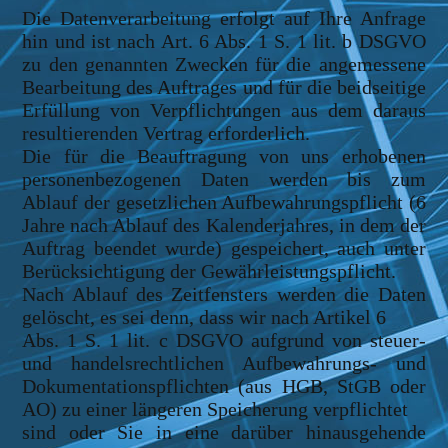
Die Datenverarbeitung erfolgt auf Ihre Anfrage
hin und ist nach Art. 6 Abs. 1 S. 1 lit. b DSGVO
zu den genannten Zwecken für die angemessene
Bearbeitung des Auftrages und für die beidseitige
Erfüllung von Verpflichtungen aus dem daraus
resultierenden Vertrag erforderlich.
Die für die Beauftragung von uns erhobenen
personenbezogenen Daten werden bis zum
Ablauf der gesetzlichen Aufbewahrungspflicht (6
Jahre nach Ablauf des Kalenderjahres, in dem der
Auftrag beendet wurde) gespeichert, auch unter
Berücksichtigung der Gewährleistungspflicht.
Nach Ablauf des Zeitfensters werden die Daten
gelöscht, es sei denn, dass wir nach Artikel 6
Abs. 1 S. 1 lit. c DSGVO aufgrund von steuer-
und handelsrechtlichen Aufbewahrungs- und
Dokumentationspflichten (aus HGB, StGB oder
AO) zu einer längeren Speicherung verpflichtet
sind oder Sie in eine darüber hinausgehende