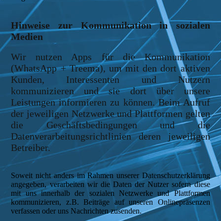
Hinweise zur Kommunikation in sozialen
Medien
Wir nutzen Apps für die Kommunikation
(WhatsApp + Treema), um mit den dort aktiven
Kunden, Interessenten und Nutzern
kommunizieren und sie dort über unsere
Leistungen informieren zu können. Beim Aufruf
der jeweiligen Netzwerke und Plattformen gelten
die Geschäftsbedingungen und die
Datenverarbeitungsrichtlinien deren jeweiligen
Betreiber.
Soweit nicht anders im Rahmen unserer Datenschutzerklärung
angegeben, verarbeiten wir die Daten der Nutzer sofern diese
mit uns innerhalb der sozialen Netzwerke und Plattformen
kommunizieren, z.B. Beiträge auf unseren Onlinepräsenzen
verfassen oder uns Nachrichten zusenden.