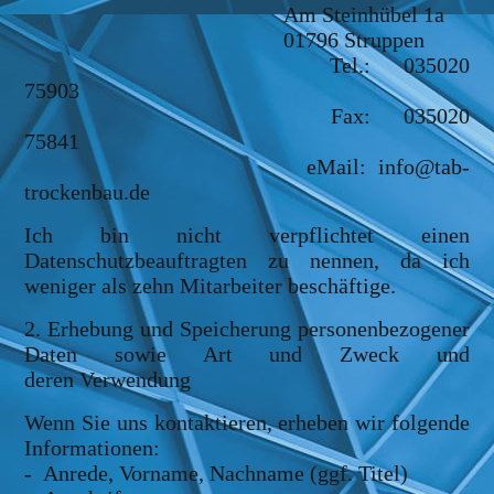
Am Steinhübel 1a
01796 Struppen
Tel.: 035020
75903
Fax: 035020
75841
eMail: info@tab-
trockenbau.de
Ich bin nicht verpflichtet einen
Datenschutzbeauftragten zu nennen, da ich
weniger als zehn Mitarbeiter beschäftige.
2. Erhebung und Speicherung personenbezogener
Daten sowie Art und Zweck und
deren Verwendung
Wenn Sie uns kontaktieren, erheben wir folgende
Informationen:
- Anrede, Vorname, Nachname (ggf. Titel)