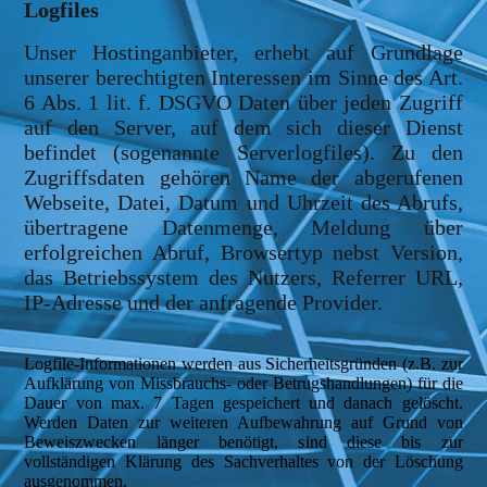
Logfiles
Unser Hostinganbieter, erhebt auf Grundlage
unserer berechtigten Interessen im Sinne des Art.
6 Abs. 1 lit. f. DSGVO Daten über jeden Zugriff
auf den Server, auf dem sich dieser Dienst
befindet (sogenannte Serverlogfiles). Zu den
Zugriffsdaten gehören Name der abgerufenen
Webseite, Datei, Datum und Uhrzeit des Abrufs,
übertragene Datenmenge, Meldung über
erfolgreichen Abruf, Browsertyp nebst Version,
das Betriebssystem des Nutzers, Referrer URL,
IP-Adresse und der anfragende Provider.
Logfile-Informationen werden aus Sicherheitsgründen (z.B. zur
Aufklärung von Missbrauchs- oder Betrugshandlungen) für die
Dauer von max. 7 Tagen gespeichert und danach gelöscht.
Werden Daten zur weiteren Aufbewahrung auf Grund von
Beweiszwecken länger benötigt, sind diese bis zur
vollständigen Klärung des Sachverhaltes von der Löschung
ausgenommen.