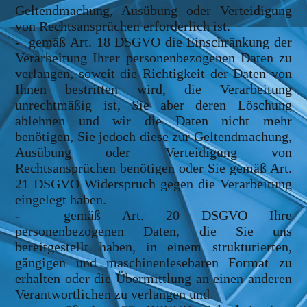
Geltendmachung, Ausübung oder Verteidigung
von Rechtsansprüchen erforderlich ist.
- gemäß Art. 18 DSGVO die Einschränkung der
Verarbeitung Ihrer personenbezogenen Daten zu
verlangen, soweit die Richtigkeit der Daten von
Ihnen bestritten wird, die Verarbeitung
unrechtmäßig ist, Sie aber deren Löschung
ablehnen und wir die Daten nicht mehr
benötigen, Sie jedoch diese zur Geltendmachung,
Ausübung oder Verteidigung von
Rechtsansprüchen benötigen oder Sie gemäß Art.
21 DSGVO Widerspruch gegen die Verarbeitung
eingelegt haben.
- gemäß Art. 20 DSGVO Ihre
personenbezogenen Daten, die Sie uns
bereitgestellt haben, in einem strukturierten,
gängigen und maschinenlesebaren Format zu
erhalten oder die Übermittlung an einen anderen
Verantwortlichen zu verlangen und