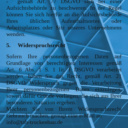
- gemäß Art. 77 DSGVO sich bei einer
Aufsichtsbehörde zu beschweren. In der Regel
können Sie sich hierfür an die Aufsichtsbehörde
Ihres üblichen Aufenthaltsortes oder
Arbeitsplatzes oder Sitz unseres Unternehmens
wenden.
5. Widerspruchsrecht
Sofern Ihre personenbezogenen Daten auf
Grundlage von berechtigten Interessen gemäß
Art. 6 Abs. 1 S. 1 lit. f DSGVO verarbeitet
werden, haben Sie das Recht, gemäß Art. 21
DSGVO Widerspruch gegen die Verarbeitung
Ihrer personenbezogenen Daten einzulegen,
soweit dafür Gründe vorliegen, die sich aus Ihrer
besonderen Situation ergeben.
Möchten Sie von Ihrem Widerspruchsrecht
Gebrauch machen, genügt eine e-Mail an
info@tab-trockenbau.de