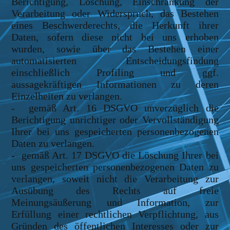
Berichtigung, Löschung, Einschränkung der
Verarbeitung oder Widerspruch, das Bestehen
eines Beschwerderechts, die Herkunft ihrer
Daten, sofern diese nicht bei uns erhoben
wurden, sowie über das Bestehen einer
automatisierten Entscheidungsfindung
einschließlich Profiling und ggf.
aussagekräftigen Informationen zu deren
Einzelheiten zu verlangen.
- gemäß Art. 16 DSGVO unverzüglich die
Berichtigung unrichtiger oder Vervollständigung
Ihrer bei uns gespeicherten personenbezogenen
Daten zu verlangen.
- gemäß Art. 17 DSGVO die Löschung Ihrer bei
uns gespeicherten personenbezogenen Daten zu
verlangen, soweit nicht die Verarbeitung zur
Ausübung des Rechts auf freie
Meinungsäußerung und Information, zur
Erfüllung einer rechtlichen Verpflichtung, aus
Gründen des öffentlichen Interesses oder zur