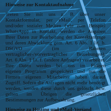
Hinweise zur Kontaktaufnahme
Treten Sie mit uns z. B. über unser
Kontaktformular, per eMail, per Telefon
und/oder sozialer Medien (wie zum Beispiel
WhatsApp) in Kontakt, werden die Angaben
Ihrer Daten zur Bearbeitung der Kontaktanfrage
und deren Abwicklung gem. Art. 6 Abs. 1 lit. b.
DSGVO (im Rahmen
vertraglicher-/vorvertraglicher Beziehungen),
Art. 6 Abs. 1 lit. f. (andere Anfragen) verarbeitet.
Ihre Daten werden bei uns im Firmen
eigenen Programm gespeichert und nur die
Firmen eigenen Mitarbeiter haben darauf
Zugriff. Sofern die Anfragen nicht mehr benötigt
werden, werden diese durch uns gelöscht bzw.
gelten im Übrigen die gesetzlichen
Bestimmungen zur Aufbewahrung.
Hinweise zu Hosting und eMail-Versand