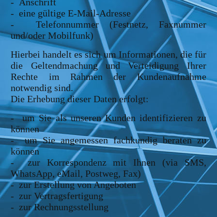
- Anschrift
- eine gültige E-Mail-Adresse
- Telefonnummer (Festnetz, Faxnummer
und/oder Mobilfunk)
Hierbei handelt es sich um Informationen, die für
die Geltendmachung und Verteidigung Ihrer
Rechte im Rahmen der Kundenaufnahme
notwendig sind.
Die Erhebung dieser Daten erfolgt:
- um Sie als unseren Kunden identifizieren zu
können
- um Sie angemessen fachkundig beraten zu
können
- zur Korrespondenz mit Ihnen (via SMS,
WhatsApp, eMail, Postweg, Fax)
- zur Erstellung von Angeboten
- zur Vertragsfertigung
- zur Rechnungsstellung