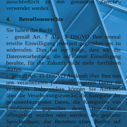
ausschließlich zu den genannten Zwecken
verwendet werden.
4. Betroffenenrechte
Sie haben das Recht:
- gemäß Art. 7 Abs. 3 DSGVO Ihre einmal
erteilte Einwilligung jederzeit gegenüber uns zu
widerrufen. Dies hat zur Folge, dass wir die
Datenverarbeitung, die auf dieser Einwilligung
beruhte, für die Zukunft nicht mehr fortführen
dürfen.
- gemäß Art. 15 DSGVO Auskunft über Ihre von
uns verarbeiteten personenbezogenen Daten zu
verlangen. Insbesondere können Sie Auskunft
über die Verarbeitungszwecke, die Kategorie der
personenbezogenen Daten, die Kategorien von
Empfängern, gegenüber denen Ihre Daten
offengelegt wurden oder werden, die geplante
Speicherdauer, das Bestehen eines Rechts auf